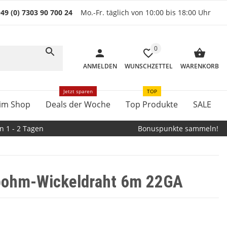
49 (0) 7303 90 700 24
Mo.-Fr. täglich von 10:00 bis 18:00 Uhr
0
ANMELDEN
WUNSCHZETTEL
WARENKORB
Jetzt sparen
TOP
im Shop
Deals der Woche
Top Produkte
SALE
n 1 - 2 Tagen
Bonuspunkte sammeln!
bohm-Wickeldraht 6m 22GA