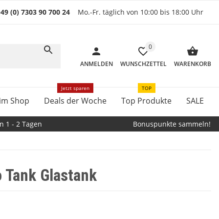
49 (0) 7303 90 700 24
Mo.-Fr. täglich von 10:00 bis 18:00 Uhr
0
ANMELDEN
WUNSCHZETTEL
WARENKORB
Jetzt sparen
TOP
im Shop
Deals der Woche
Top Produkte
SALE
n 1 - 2 Tagen
Bonuspunkte sammeln!
 Tank Glastank