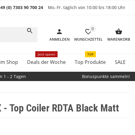
49 (0) 7303 90 700 24
Mo.-Fr. täglich von 10:00 bis 18:00 Uhr
0
ANMELDEN
WUNSCHZETTEL
WARENKORB
Jetzt sparen
TOP
im Shop
Deals der Woche
Top Produkte
SALE
n 1 - 2 Tagen
Bonuspunkte sammeln!
 - Top Coiler RDTA Black Matt