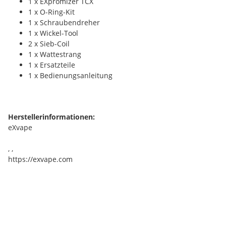
1 x EXpromizer TCX
1 x O-Ring-Kit
1 x Schraubendreher
1 x Wickel-Tool
2 x Sieb-Coil
1 x Wattestrang
1 x Ersatzteile
1 x Bedienungsanleitung
Herstellerinformationen:
eXvape
, ,
https://exvape.com