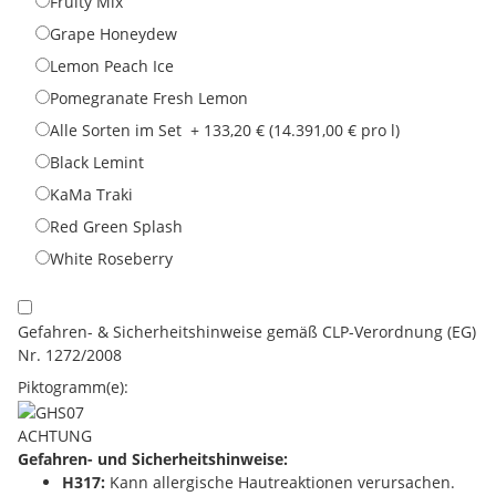
Fruity Mix
Grape Honeydew
Lemon Peach Ice
Pomegranate Fresh Lemon
Alle Sorten im Set
+ 133,20 € (14.391,00 € pro l)
Black Lemint
KaMa Traki
Red Green Splash
White Roseberry
Gefahren- & Sicherheitshinweise gemäß CLP-Verordnung (EG)
Nr. 1272/2008
Piktogramm(e):
ACHTUNG
Gefahren- und Sicherheitshinweise:
H317:
Kann allergische Hautreaktionen verursachen.