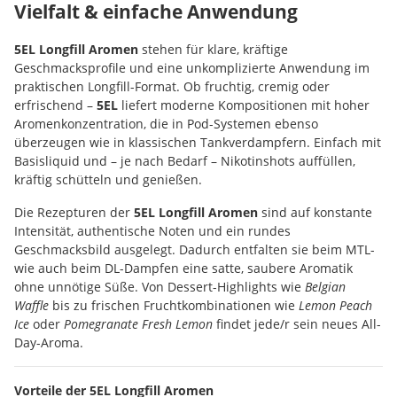
Vielfalt & einfache Anwendung
5EL Longfill Aromen
stehen für klare, kräftige
Geschmacksprofile und eine unkomplizierte Anwendung im
praktischen Longfill-Format. Ob fruchtig, cremig oder
erfrischend –
5EL
liefert moderne Kompositionen mit hoher
Aromenkonzentration, die in Pod-Systemen ebenso
überzeugen wie in klassischen Tankverdampfern. Einfach mit
Basisliquid und – je nach Bedarf – Nikotinshots auffüllen,
kräftig schütteln und genießen.
Die Rezepturen der
5EL Longfill Aromen
sind auf konstante
Intensität, authentische Noten und ein rundes
Geschmacksbild ausgelegt. Dadurch entfalten sie beim MTL-
wie auch beim DL-Dampfen eine satte, saubere Aromatik
ohne unnötige Süße. Von Dessert-Highlights wie
Belgian
Waffle
bis zu frischen Fruchtkombinationen wie
Lemon Peach
Ice
oder
Pomegranate Fresh Lemon
findet jede/r sein neues All-
Day-Aroma.
Vorteile der 5EL Longfill Aromen