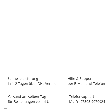
EXVAPE
Expromizer TCX - Liquid Befüllstopfen V2 (10 Stück)
3,90 €
*
verfügbar
Lieferzeit:
1 - 3 Werktage
(DE - Ausland abweichend)
Schnelle Lieferung
Hilfe & Support
in 1-2 Tagen über DHL Versnd
per E-Mail und Telefon
Versand am selben Tag
Telefonsupport
für Bestellungen vor 14 Uhr
Mo-Fr. 07303-9070024