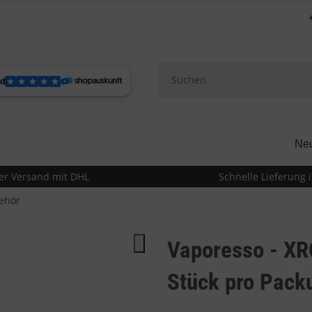
Ne
er Versand mit DHL
Schnelle Lieferung i
ehör
Vaporesso - XR
Stück pro Pack