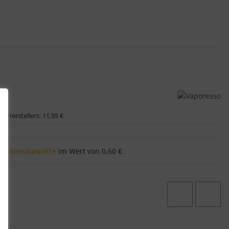
s Herstellers:
11,95 €
e
6
Bonuspunkte
im Wert von
0,60 €