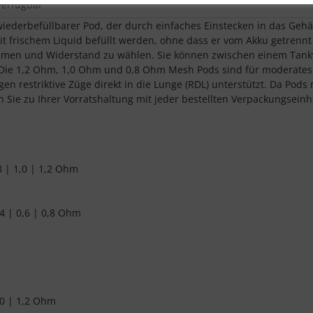
verfügbar
iederbefüllbarer Pod, der durch einfaches Einstecken in das Geh
 mit frischem Liquid befüllt werden, ohne dass er vom Akku getre
olumen und Widerstand zu wählen. Sie können zwischen einem Tan
Die 1,2 Ohm, 1,0 Ohm und 0,8 Ohm Mesh Pods sind für moderates
restriktive Züge direkt in die Lunge (RDL) unterstützt. Da Pods mi
Sie zu Ihrer Vorratshaltung mit jeder bestellten Verpackungsei
8 | 1,0 | 1,2 Ohm
4 | 0,6 | 0,8 Ohm
,0 | 1,2 Ohm