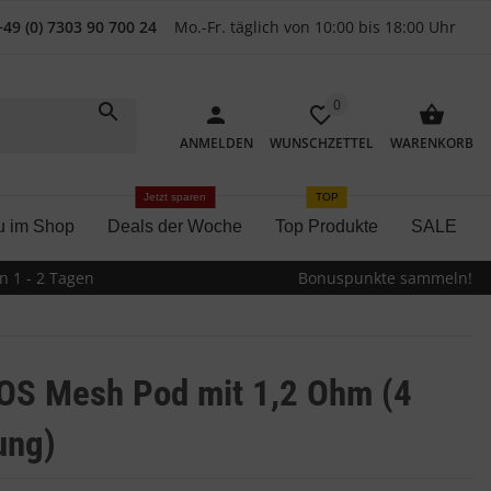
+49 (0) 7303 90 700 24
Mo.-Fr. täglich von 10:00 bis 18:00 Uhr
0
ANMELDEN
WUNSCHZETTEL
WARENKORB
Jetzt sparen
TOP
u im Shop
Deals der Woche
Top Produkte
SALE
n 1 - 2 Tagen
Bonuspunkte sammeln!
OS Mesh Pod mit 1,2 Ohm (4
ung)