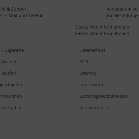
ilfe & Support
Versand am se
er E-Mail und Telefon
für Bestellunge
n
Gesetzliche Informationen
Gesetzliche Informationen
E-Zigarette
Datenschutz
d Aromen
AGB
n kaufen
Sitemap
glichkeiten
Impressum
ormationen
Batteriegesetzhinweise
t verfügbar
Widerrufsrecht