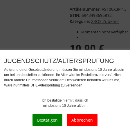
Artikelnummer:
VS100X3P-13
GTIN:
6943498695812
Kategorie:
XROS Zubehör
Momentan nicht verfügbar
10,90 €
JUGENDSCHUTZ/ALTERSPRÜFUNG
inkl. 19% USt. , zzgl.
Versand
Unverbindliche Preisempfehlung de
Aufgrund einer Gesetzesänderung müssen Sie mindestens 18 Jahre alt sein
um bei uns bestellen zu können. Ihr Alter wird im Bestellprozess zusätzlich
durch andere Prüfmethoden verifiziert. Des weiteren behalten wir uns vor,
Für dieses Produkt erhalten Si
Ware nur mittels DHL-Altersprüfung zu versenden.
Ich bestätige hiermit, dass ich
mindestens 18 Jahre alt bin!