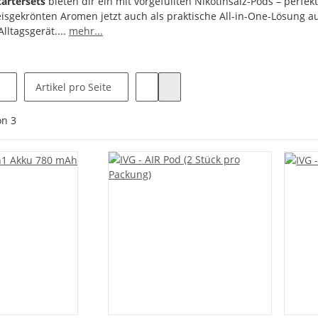
tartersets
bieten dir ein
mit vorgefüllten Nikotinsalz-Pods – perfekt 
eisgekrönten Aromen jetzt auch als praktische All-in-One-Lösung au
Alltagsgerät.
...
mehr...
Artikel pro Seite
on
3