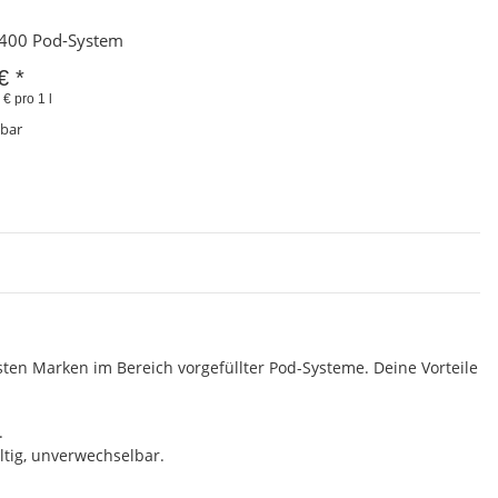
Schnellkauf
2400 Pod-System
 €
*
€ pro 1 l
gbar
Zum Artikel
ten Marken im Bereich vorgefüllter Pod-Systeme. Deine Vorteile
.
ältig, unverwechselbar.