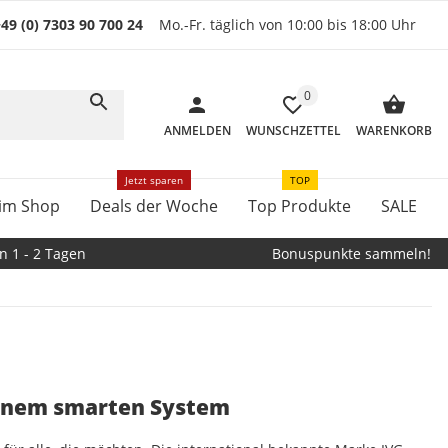
49 (0) 7303 90 700 24
Mo.-Fr. täglich von 10:00 bis 18:00 Uhr
0
ANMELDEN
WUNSCHZETTEL
WARENKORB
Jetzt sparen
TOP
im Shop
Deals der Woche
Top Produkte
SALE
n 1 - 2 Tagen
Bonuspunkte sammeln!
einem smarten System