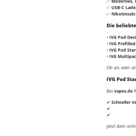
✅
Modernes, 
✅
USB-C Lade
✅
Nikotinsalz
Die beliebt
•
IVG Pod Dev
•
IVG Prefille
•
IVG Pod Star
•
IVG Multipa
Ob als
oder a
IVG Pod Sta
Bei
vapes.de
f
✔
Schneller V
✔
✔
Jetzt dein
onli