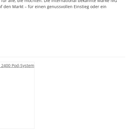
für alle, die
möchten. Die international bekannte Marke IVG
f den Markt – für einen genussvollen Einstieg oder ein