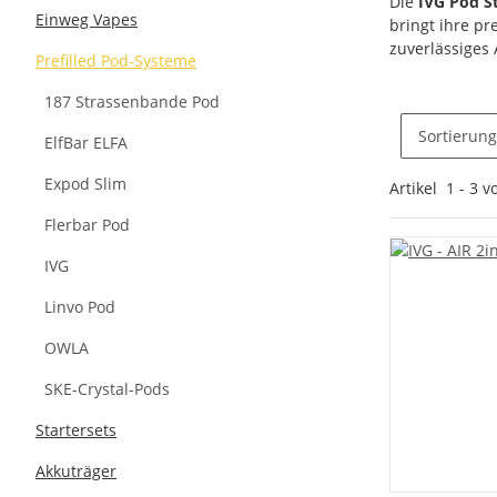
Die
IVG Pod S
Einweg Vapes
bringt ihre pr
zuverlässiges 
Prefilled Pod-Systeme
187 Strassenbande Pod
Sortierung
ElfBar ELFA
Expod Slim
Artikel
1
-
3
v
Flerbar Pod
IVG
Linvo Pod
OWLA
SKE-Crystal-Pods
Startersets
Akkuträger