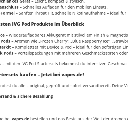
schlankes Gerät
– Leicht, kompakt & stylisch.
anschluss
– Schnelles Aufladen für den mobilen Einsatz.
-Formel
– Sanfter Throat Hit, schnelle Nikotinaufnahme – ideal für
esten IVG Pod Produkte im Überblick
ice
– Wiederaufladbares Akkugerät mit stilvollem Finish & magnet
d Pods
– Aromen wie „Frozen Cherry“, „Blue Raspberry Ice“, „Strawbe
terkit
– Komplettset mit Device & Pod – ideal für den sofortigen Ein
ck Pods
– Vorteilspackungen mit mehreren Geschmackssorten oder
ls
– mit den IVG Pod Startersets bekommst du intensiven Geschmack
rtersets kaufen – Jetzt bei vapes.de!
indest du alle
– original, geprüft und sofort versandbereit. Deine Vo
ersand & sichere Bezahlung
ne bei
vapes.de
bestellen und das Beste aus der Welt der Aromen en