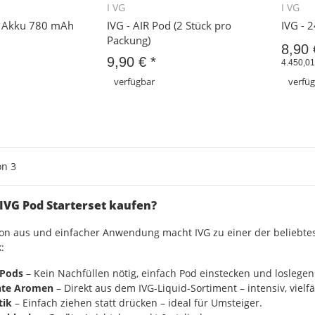
I VG
I VG
hnellkauf
Schnellkauf
n1 Akku 780 mAh
IVG - AIR Pod (2 Stück pro
IVG - 
Packung)
8,90
9,90 €
*
4.450,01 
verfügbar
verfü
m Artikel
Zum Artikel
on
3
IVG Pod Starterset kaufen?
ion aus
und einfacher Anwendung macht IVG zu einer der beliebtes
:
 Pods
– Kein Nachfüllen nötig, einfach Pod einstecken und loslegen
nte Aromen
– Direkt aus dem IVG-Liquid-Sortiment – intensiv, vielf
tik
– Einfach ziehen statt drücken – ideal für Umsteiger.