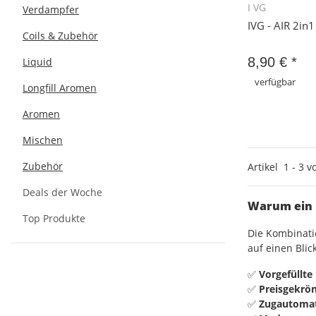
I VG
Verdampfer
Sc
IVG - AIR 2i
Coils & Zubehör
8,90 €
*
Liquid
verfügbar
Longfill Aromen
Aromen
Zu
Mischen
Zubehör
Artikel
1
-
3
v
Deals der Woche
Warum ein 
Top Produkte
Die Kombinat
auf einen Blick
✅
Vorgefüllte
✅
Preisgekrö
✅
Zugautoma