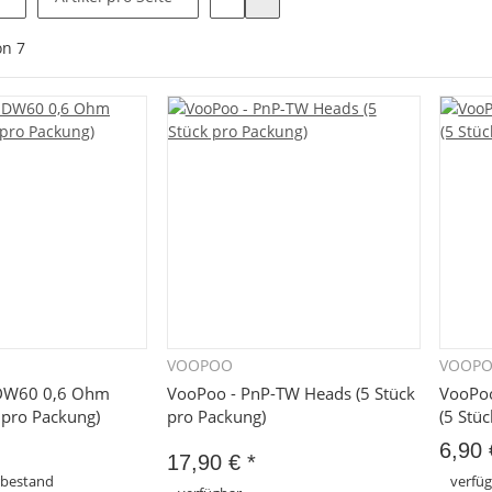
on
7
VOOPOO
VOOP
hnellkauf
Schnellkauf
DW60 0,6 Ohm
VooPoo - PnP-TW Heads (5 Stück
VooPo
 pro Packung)
pro Packung)
(5 Stü
6,90
17,90 €
*
rbestand
verfü