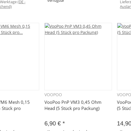
verfügbar
3 Werktage
(DE -
Liefer
chend)
Ausla
Zum Artikel
VOOPOO
VOOP
hnellkauf
Schnellkauf
VM6 Mesh 0,15
VooPoo PnP VM3 0,45 Ohm
VooPo
 Stück pro
Head (5 Stück pro Packung)
(5 Stü
6,90 €
*
14,9