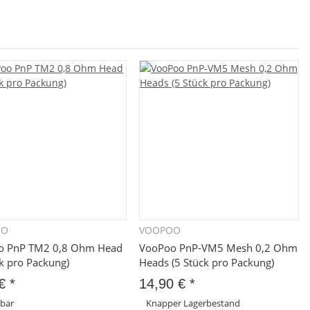
OO
VOOPOO
Schnellkauf
Schnellkauf
o PnP TM2 0,8 Ohm Head
VooPoo PnP-VM5 Mesh 0,2 Ohm
ck pro Packung)
Heads (5 Stück pro Packung)
 €
*
14,90 €
*
gbar
Knapper Lagerbestand