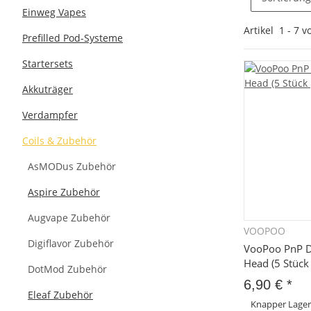
Einweg Vapes
Artikel
1
-
7
v
Prefilled Pod-Systeme
Startersets
Akkuträger
Verdampfer
Coils & Zubehör
AsMODus Zubehör
Aspire Zubehör
Augvape Zubehör
VOOPOO
Sc
Digiflavor Zubehör
VooPoo PnP 
Head (5 Stück
DotMod Zubehör
6,90 €
*
Eleaf Zubehör
Knapper Lage