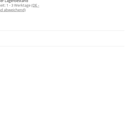
er Lagerbestand
zeit:
1 - 3 Werktage
(DE -
nd abweichend)