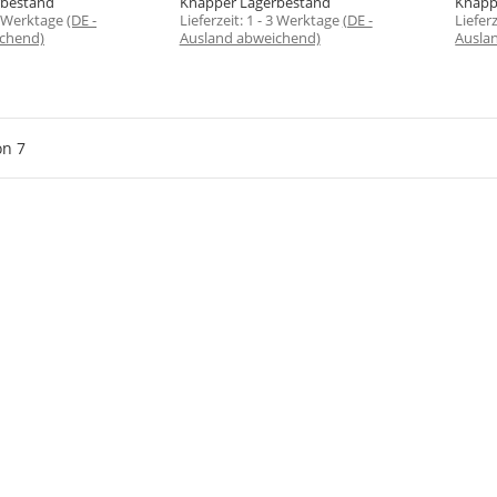
rbestand
Knapper Lagerbestand
Knapp
3 Werktage
(DE -
Lieferzeit:
1 - 3 Werktage
(DE -
Liefer
chend)
Ausland abweichend)
Ausla
on
7