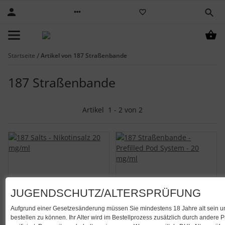
Startseite
Artikel von 187 Straßenbande
187 Straßenbande
Artikel
1
-
2
von
2
JUGENDSCHUTZ/ALTERSPRÜFUNG
Aufgrund einer Gesetzesänderung müssen Sie mindestens 18 Jahre alt sein u
bestellen zu können. Ihr Alter wird im Bestellprozess zusätzlich durch andere