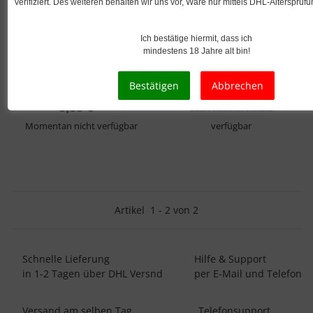
verifiziert. Des weiteren behalten wir uns vor, Ware nur mittels DHL-Altersprüf
187 STRASSENBANDE
187 STRASSENBANDE
Ich bestätige hiermit, dass ich
187 Salts - Nikotinsalz 20
187 Straßenbande - Prefilled
mindestens 18 Jahre alt bin!
mg/ml
Pod System - 20 mg/ml
ab
3,00 €
*
1.500,00 € pro 1 l
8,90 €
*
Weitere Variationen erhältlich.
Momentan nicht verfügbar
verfügbar
Artikel
1
-
2
von
2
Schnelle Lieferung
Hilfe & Support
in 1-2 Tagen über DHL Versnd
per E-Mail und Telefon
Versand am selben Tag
Telefonsupport